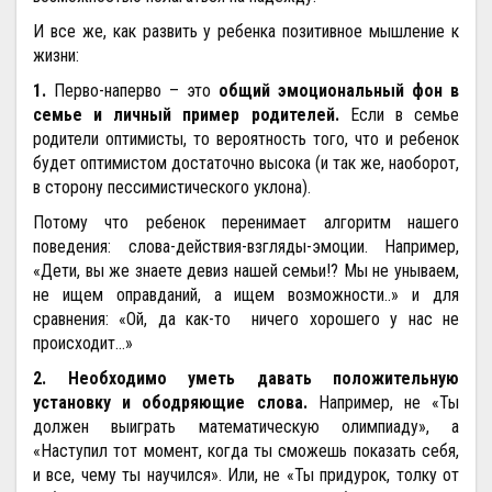
И все же, как развить у ребенка позитивное мышление к
жизни:
1.
Перво-наперво – это
общий эмоциональный фон в
семье и личный пример родителей.
Если в семье
родители оптимисты, то вероятность того, что и ребенок
будет оптимистом достаточно высока (и так же, наоборот,
в сторону пессимистического уклона).
Потому что ребенок перенимает алгоритм нашего
поведения: слова-действия-взгляды-эмоции. Например,
«Дети, вы же знаете девиз нашей семьи!? Мы не унываем,
не ищем оправданий, а ищем возможности..» и для
сравнения: «Ой, да как-то ничего хорошего у нас не
происходит…»
2.
Необходимо уметь давать положительную
установку и ободряющие слова.
Например, не «Ты
должен выиграть математическую олимпиаду», а
«Наступил тот момент, когда ты сможешь показать себя,
и все, чему ты научился». Или, не «Ты придурок, толку от