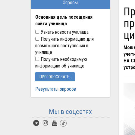
Опросы
Противодействие киберпреступлениям,
Основная цель посещения
пр
сайта училища
ци
Узнать новости училища
Получить информацию для
возможного поступления в
Моше
училище
учет
Получить необходимую
НА С
информацию об училище
устр
ПРОГОЛОСОВАТЬ!
Результаты опросов
Мы в соцсетях